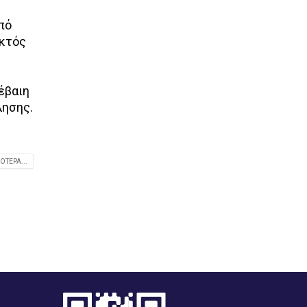
RECREATE, στο οποίο συμμετέχει η ΔΕΥΑ Σύρ
πό
ο Διευθυντής και το Διοικητικό Συμβούλιο
εκτός
απευθύνει πρόσκληση συμμετοχής σε όλους
τους αρμόδιους φορείς στην Ημερίδα που θα
πραγματοποιηθεί στη Σύρο την Παρασκευή 9
έβαιη
Μαΐου στις εγκαταστάσεις του Βιολογικού
λησης.
καθαρισμού στις 02:00 μ.μ.
Από
deyasyrou
Ανακοινώσεις
ΌΤΕΡΑ...
ΔΙΑΒΆΣΤΕ ΠΕΡΙΣΣΌΤΕΡ