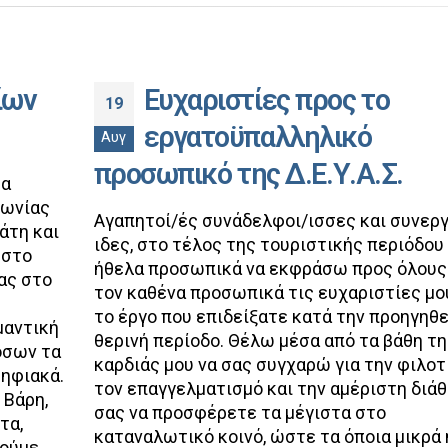
ίων
Ευχαριστίες προς το
19
εργατοϋπαλληλικό
Αυγ
προσωπικό της Δ.Ε.Υ.Α.Σ.
τα
νωνίας
Αγαπητοί/ές συνάδελφοι/ισσες και συνερ
άτη και
ιδες, στο τέλος της τουριστικής περιόδου
 στο
ήθελα προσωπικά να εκφράσω προς όλους
ας στο
τον καθένα προσωπικά τις ευχαριστίες μο
το έργο που επιδείξατε κατά την προηγηθ
μαντική
θερινή περίοδο. Θέλω μέσα από τα βάθη τη
όσων τα
καρδιάς μου να σας συγχαρώ για την φιλοτι
ψηφιακά.
τον επαγγελματισμό και την αμέριστη διά
 Βάρη,
σας να προσφέρετε τα μέγιστα στο
τα,
καταναλωτικό κοινό, ώστε τα όποια μικρά 
τούμε.