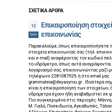
ΣΧΕΤΙΚΆ ΆΡΘΡΑ
Επικαιροποίηση στοιχε
12
επικοινωνίας
Ιούν
Παρακαλούμε, όπως επικαιροποιήσετε 
στοιχεία επικοινωνίας σας (τηλ. επικοι
και e-mail) αναφέροντας τον κωδικό πελ
το υδρόμετρο, όπως αυτά αναγράφονται
λογαριασμό σας, επικοινωνώντας μαζί μ
τηλέφωνο 2281087929, ή στο email μας
grammateia@deyasyrou.gr . Ιδιαίτερα ση
είναι η επικαιροποίηση των στοιχείων, 
υδρόμετρα έχουν ήδη αναβαθμιστεί σε 
Πιο συγκεκριμένα στις περιοχές: Μάννα,
Μ. Γιαλό, Ποσειδωνία, Αγκαθωπές, Τάλαν
Αζόλιμνο, Επισκοπείο, Φοίνικα. Ευχαρισ