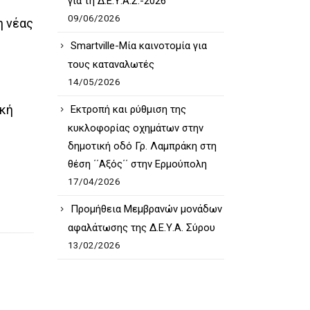
για τη Δ.Ε.Υ.Α.Σ.-2026
09/06/2026
η
νέας
Smartville-Μία καινοτομία για
τους καταναλωτές
14/05/2026
ική
Εκτροπή και ρύθμιση της
κυκλοφορίας οχημάτων στην
δημοτική οδό Γρ. Λαμπράκη στη
θέση ΄΄Αξός΄΄ στην Ερμούπολη
17/04/2026
Προμήθεια Μεμβρανών μονάδων
αφαλάτωσης της Δ.Ε.Υ.Α. Σύρου
13/02/2026