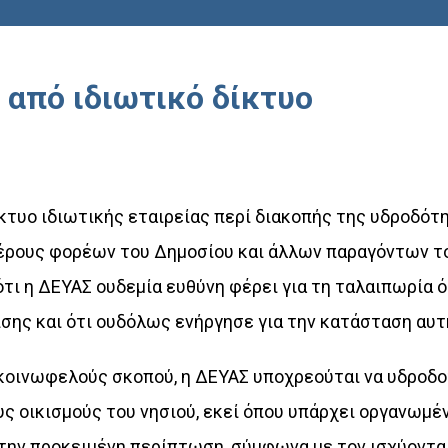
από ιδιωτικό δίκτυο
κτυο ιδιωτικής εταιρείας περί διακοπής της υδροδότ
μέρους φορέων του Δημοσίου και άλλων παραγόντων τ
ότι η ΔΕΥΑΣ ουδεμία
ευθύνη φέρει για τη ταλαιπωρία 
ης και ότι ουδόλως ενήργησε για την κατάσταση αυτ
 κοινωφελούς σκοπού,
η ΔΕΥΑΣ
υποχρεούται να
υδροδο
ς οικισμούς του νησιού,
εκεί
όπου υπάρχει οργανωμέ
Στην προκειμένη περίπτωση, σύμφωνα με τον ισχύοντα