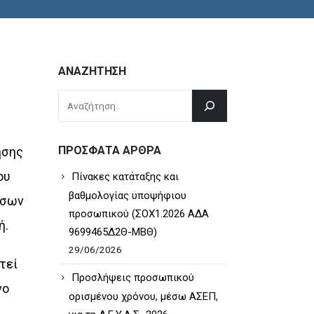
ΑΝΑΖΉΤΗΣΗ
ΠΡΌΣΦΑΤΑ ΆΡΘΡΑ
ησης
ου
Πίνακες κατάταξης και
βαθμολογίας υποψήφιου
όσων
προσωπικού (ΣΟΧ1.2026 ΑΔΑ
ή.
9699465Δ2Θ-ΜΒΘ)
29/06/2026
τεί
Προσλήψεις προσωπικού
νο
ορισμένου χρόνου, μέσω ΑΣΕΠ,