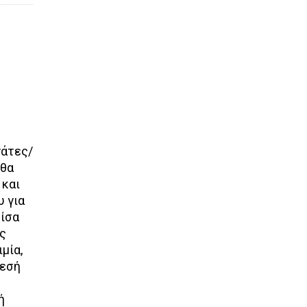
RECREATE – Reliability a
6
effectiveness of integrated
Μάι
alternative water resources
management for regional clima
γάτες/
change adaptation
 θα
 και
υ για
Ημερίδα στο πλαίσιο του Ευρωπαϊκού
είσα
Προγράμματος Στο πλαίσιο του Προγράμματ
ς
της Ευρωπαϊκής Ένωσης «HORIZON-CL6-2023
μία,
CLIMATE-01 - Improve the reliability and
θεσή
effectiveness of alternative water resources
supply systems and technologies», Proposal
ή
number: 101136598, με την επωνυμία: