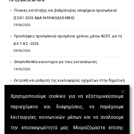
ΠΡΌΣΦΑΤΑ ΆΡΘΡΑ
Πίνακες κατάταξης και βαθμολογίας υποψήφιου προσωπικού
(ΣΟΧ1.2026 ΑΔΑ 9699465Δ2Θ-ΜΒΘ)
29/06/2026
Προσλήψεις προσωπικού ορισμένου χρόνου, μέσω ΑΣΕΠ, για τη
Δ.Ε.Υ.Α.Σ.-2026
09/06/2026
Smartville-Μία καινοτομία για τους καταναλωτές
14/05/2026
Εκτροπή και ρύθμιση της κυκλοφορίας οχημάτων στην δημοτική
οδό Γρ. Λαμπράκη στη θέση ΄΄Αξός΄΄ στην Ερμούπολη
17/04/2026
Χρησιμοποιούμε cookies για να εξατομικεύσουμε
περιεχόμενο και διαφημίσεις, να παρέχουμε
Προμήθεια Μεμβρανών μονάδων αφαλάτωσης της Δ.Ε.Υ.Α. Σύρου
13/02/2026
λειτουργίες κοινωνικών μέσων και να αναλύουμε
την επισκεψιμότητά μας. Μοιραζόμαστε επίσης