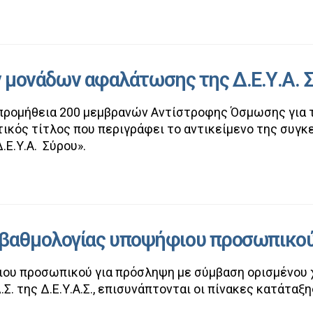
μονάδων αφαλάτωσης της Δ.Ε.Υ.Α. 
 προμήθεια 200 μεμβρανών Αντίστροφης Όσμωσης για
ηπτικός τίτλος που περιγράφει το αντικείμενο της συγ
Ε.Υ.Α. Σύρου».
 βαθμολογίας υποψήφιου προσωπικού
ου προσωπικού για πρόσληψη με σύμβαση ορισμένου χρ
Σ. της Δ.Ε.Υ.Α.Σ., επισυνάπτονται οι πίνακες κατάτα