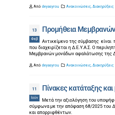
Από
deyasyrou
Ανακοινώσεις
,
Διακηρύξεις
Προμήθεια Μεμβρανών 
13
Φεβ
Αντικείμενο της σύμβασης είναι
που διαχειρίζεται η Δ.Ε.Υ.Α.Σ. Ο περιλ
Μεμβρανών μονάδων αφαλάτωσης της Δ.
Από
deyasyrou
Ανακοινώσεις
,
Διακηρύξεις
Πίνακες κατάταξης και
11
Ιούν
Μετά την αξιολόγηση του υποψήφι
σύμφωνα με την απόφαση 68/2025 του Δ.
και απορριφθέντων.