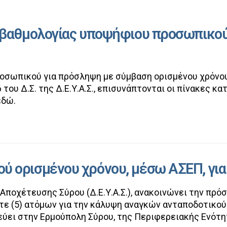
ι βαθμολογίας υποψήφιου προσωπικο
σωπικού για πρόσληψη με σύμβαση ορισμένου χρόνου,
ου Δ.Σ. της Δ.Ε.Υ.Α.Σ., επισυνάπτονται οι πίνακες κ
εδώ.
 ορισμένου χρόνου, μέσω ΑΣΕΠ, για 
ποχέτευσης Σύρου (Δ.Ε.Υ.Α.Σ.), ανακοινώνει την πρό
ντε (5) ατόμων για την κάλυψη αναγκών ανταποδοτικο
ύει στην Ερμούπολη Σύρου, της Περιφερειακής Ενότη