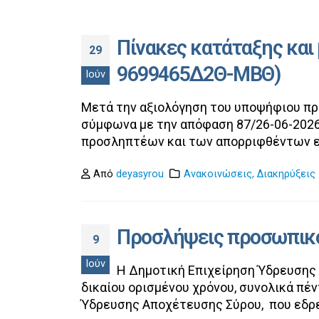
Πίνακες κατάταξης κα
29
9699465Δ2Θ-ΜΒΘ)
Ιούν
Μετά την αξιολόγηση του υποψήφιου προ
σύμφωνα με την απόφαση 87/26-06-2026 τ
προσληπτέων και των απορριφθέντων 
Από
deyasyrou
Ανακοινώσεις
,
Διακηρύξεις
Προσλήψεις προσωπικού
9
Ιούν
Η Δημοτική Επιχείρηση Ύδρευσης Α
δικαίου ορισμένου χρόνου, συνολικά πέ
Ύδρευσης Αποχέτευσης Σύρου, που εδρε